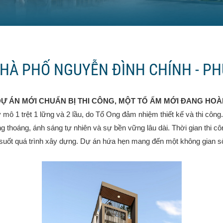
HÀ PHỐ NGUYỄN ĐÌNH CHÍNH - P
DỰ ÁN MỚI CHUẨN BỊ THI CÔNG, MỘT TỔ ẤM MỚI ĐANG HOÀ
mô 1 trệt 1 lững và 2 lầu, do Tổ Ong đảm nhiệm thiết kế và thi công.
 thoáng, ánh sáng tự nhiên và sự bền vững lâu dài. Thời gian thi côn
 suốt quá trình xây dựng. Dự án hứa hẹn mang đến một không gian số