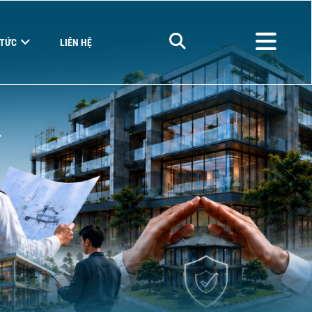
 TỨC
LIÊN HỆ