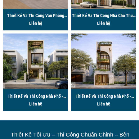
Thiết Kế Và Thi Công Văn Phòng
Thiết Kế Và Thi Công Nhà Cho Thuê
Công Ty MTI
Liên hệ
- 3x11m - Phường Bến Thành, Quận 1
Liên hệ
Thiết Kế Và Thi Công Nhà Phố -
Thiết Kế Và Thi Công Nhà Phố -
3x12m - Phường Nhiêu Lộc, Quận 3
Liên hệ
4x12m - Phường Tây Thạnh, Quận
Liên hệ
Tân Phú
Thiết Kế Tối Ưu – Thi Công Chuẩn Chỉnh – Bền